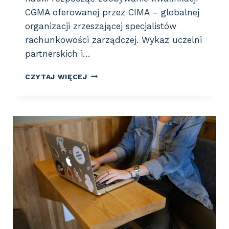
CGMA oferowanej przez CIMA – globalnej
organizacji zrzeszającej specjalistów
rachunkowości zarządczej. Wykaz uczelni
partnerskich i…
J
CZYTAJ WIĘCEJ
A
K
W
P
R
A
K
T
Y
C
E
W
Y
G