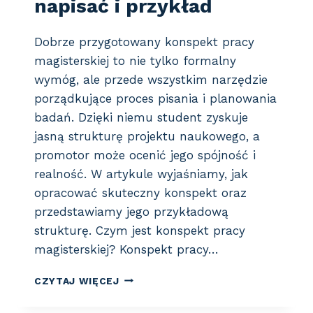
napisać i przykład
I
L
E
Dobrze przygotowany konspekt pracy
Z
magisterskiej to nie tylko formalny
A
R
wymóg, ale przede wszystkim narzędzie
A
porządkujące proces pisania i planowania
B
badań. Dzięki niemu student zyskuje
I
jasną strukturę projektu naukowego, a
A
?
promotor może ocenić jego spójność i
realność. W artykule wyjaśniamy, jak
opracować skuteczny konspekt oraz
przedstawiamy jego przykładową
strukturę. Czym jest konspekt pracy
magisterskiej? Konspekt pracy…
K
CZYTAJ WIĘCEJ
O
N