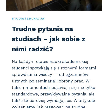
L
Ą
D
A
STUDIA I EDUKACJA
P
Trudne pytania na
R
O
studiach – jak sobie z
G
R
nimi radzić?
A
M
C
Na każdym etapie nauki akademickiej
G
studenci spotykają się z różnymi formami
M
A
sprawdzania wiedzy — od egzaminów
N
ustnych po seminaria i obrony prac. W
A
takich momentach pojawiają się nie tylko
U
standardowe, przewidywalne pytania, ale
C
Z
także te bardziej wymagające. W artykule
E
wyjaśniamy, jak reagować na trudne