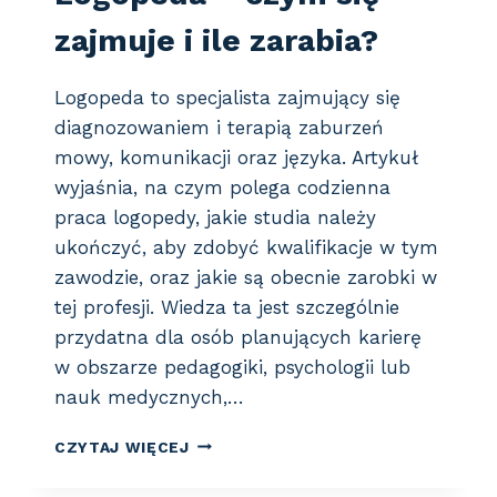
T
zajmuje i ile zarabia?
Y
W
Y
Logopeda to specjalista zajmujący się
P
diagnozowaniem i terapią zaburzeń
O
S
mowy, komunikacji oraz języka. Artykuł
T
wyjaśnia, na czym polega codzienna
U
praca logopedy, jakie studia należy
D
ukończyć, aby zdobyć kwalifikacje w tym
I
A
zawodzie, oraz jakie są obecnie zarobki w
C
tej profesji. Wiedza ta jest szczególnie
H
przydatna dla osób planujących karierę
w obszarze pedagogiki, psychologii lub
nauk medycznych,…
L
CZYTAJ WIĘCEJ
O
G