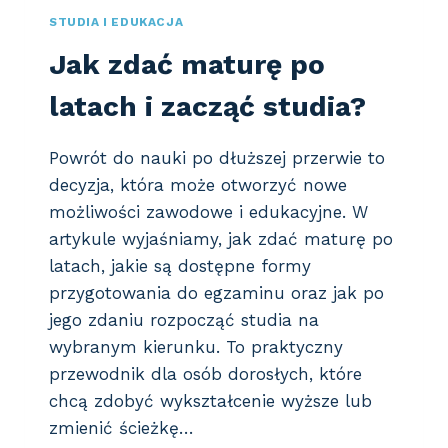
N
D
STUDIA I EDUKACJA
T
I
Jak zdać maturę po
A
A
C
latach i zacząć studia?
H
–
J
Powrót do nauki po dłuższej przerwie to
A
decyzja, która może otworzyć nowe
K
S
możliwości zawodowe i edukacyjne. W
O
artykule wyjaśniamy, jak zdać maturę po
B
latach, jakie są dostępne formy
I
przygotowania do egzaminu oraz jak po
E
Z
jego zdaniu rozpocząć studia na
N
wybranym kierunku. To praktyczny
I
przewodnik dla osób dorosłych, które
M
I
chcą zdobyć wykształcenie wyższe lub
R
zmienić ścieżkę…
A