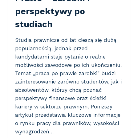
I
perspektywy po
Z
A
studiach
C
Z
Ą
Studia prawnicze od lat cieszą się dużą
Ć
popularnością, jednak przed
S
T
kandydatami staje pytanie o realne
U
możliwości zawodowe po ich ukończeniu.
D
Temat „praca po prawie zarobki” budzi
I
zainteresowanie zarówno studentów, jak i
A
?
absolwentów, którzy chcą poznać
perspektywy finansowe oraz ścieżki
kariery w sektorze prawnym. Poniższy
artykuł przedstawia kluczowe informacje
o rynku pracy dla prawników, wysokości
wynagrodzeń…