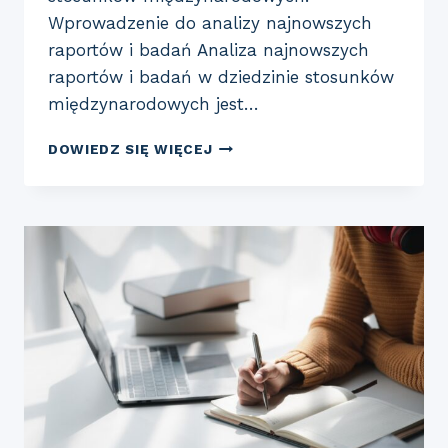
Wprowadzenie do analizy najnowszych
raportów i badań Analiza najnowszych
raportów i badań w dziedzinie stosunków
międzynarodowych jest…
ANALIZA
DOWIEDZ SIĘ WIĘCEJ
NAJNOWSZYCH
RAPORTÓW
I
BADAŃ
W
DZIEDZINIE
STOSUNKÓW
MIĘDZYNARODOWYCH