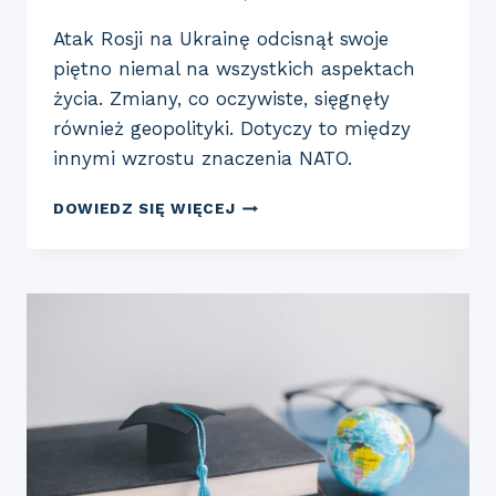
Atak Rosji na Ukrainę odcisnął swoje
piętno niemal na wszystkich aspektach
życia. Zmiany, co oczywiste, sięgnęły
również geopolityki. Dotyczy to między
innymi wzrostu znaczenia NATO.
ZMIANY
DOWIEDZ SIĘ WIĘCEJ
W
RELACJACH
GEOPOLITYCZNYCH
PO
INWAZJI
ROSJI
NA
UKRAINĘ