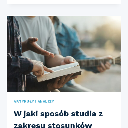
I
KONFERENCJE
MIĘDZYNARODOWE,
KTÓRE
WARTO
ŚLEDZIĆ
ARTYKUŁY I ANALIZY
W jaki sposób studia z
zakresu stosunków