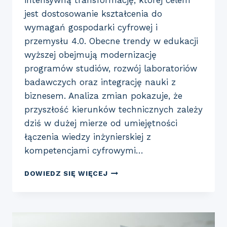
intensywną transformację, której celem
jest dostosowanie kształcenia do
wymagań gospodarki cyfrowej i
przemysłu 4.0. Obecne trendy w edukacji
wyższej obejmują modernizację
programów studiów, rozwój laboratoriów
badawczych oraz integrację nauki z
biznesem. Analiza zmian pokazuje, że
przyszłość kierunków technicznych zależy
dziś w dużej mierze od umiejętności
łączenia wiedzy inżynierskiej z
kompetencjami cyfrowymi…
TRENDY
DOWIEDZ SIĘ WIĘCEJ
W
EDUKACJI
WYŻSZEJ
W
POLSCE