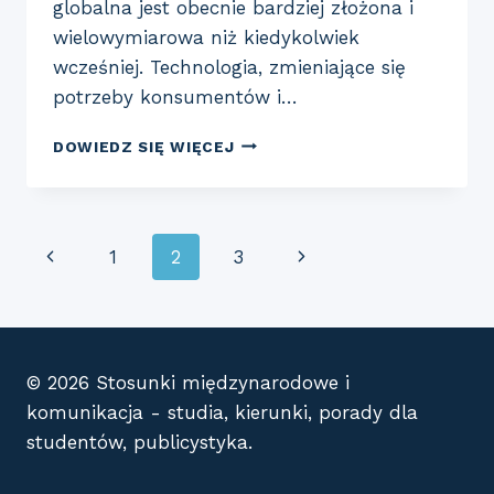
globalna jest obecnie bardziej złożona i
wielowymiarowa niż kiedykolwiek
wcześniej. Technologia, zmieniające się
potrzeby konsumentów i…
NOWE
DOWIEDZ SIĘ WIĘCEJ
TRENDY
W
KOMUNIKACJI
GLOBALNEJ:
Nawigacja
Poprzednia
Następna
1
2
3
CO
WARTO
strony
strona
strona
ŚLEDZIĆ?
© 2026 Stosunki międzynarodowe i
komunikacja - studia, kierunki, porady dla
studentów, publicystyka.