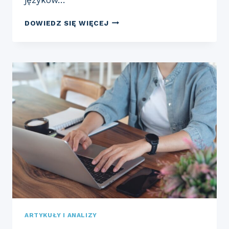
JAKIE
DOWIEDZ SIĘ WIĘCEJ
SĄ
NAJCZĘSTSZE
BŁĘDY
POPEŁNIANE
PRZEZ
STUDENTÓW
KIERUNKÓW
STOSUNKÓW
MIĘDZYNARODOWYCH?
ARTYKUŁY I ANALIZY