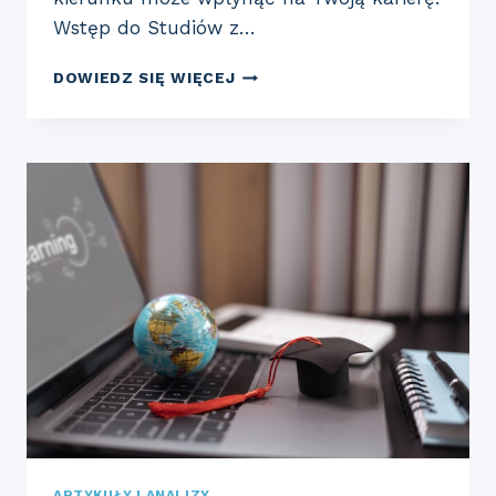
Wstęp do Studiów z…
W
DOWIEDZ SIĘ WIĘCEJ
JAKI
SPOSÓB
STUDIA
Z
ZAKRESU
STOSUNKÓW
MIĘDZYNARODOWYCH
MOGĄ
WPŁYNĄĆ
NA
TWOJĄ
KARIERĘ?
ARTYKUŁY I ANALIZY