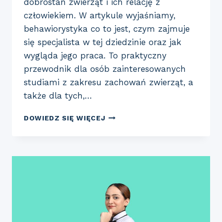
dobrostan zwierząt i ich relację z
człowiekiem. W artykule wyjaśniamy,
behawiorystyka co to jest, czym zajmuje
się specjalista w tej dziedzinie oraz jak
wygląda jego praca. To praktyczny
przewodnik dla osób zainteresowanych
studiami z zakresu zachowań zwierząt, a
także dla tych,…
BEHAWIORYSTYKA
DOWIEDZ SIĘ WIĘCEJ
ZWIERZĄT
–
CO
TO
JEST
I
CO
BADA
BEHAWIORYSTA?