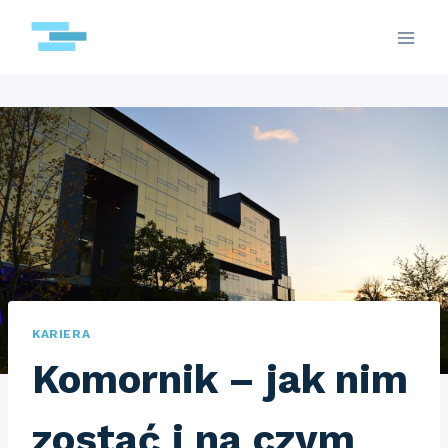
Przejdź
do
treści
KARIERA
Komornik – jak nim
zostać i na czym