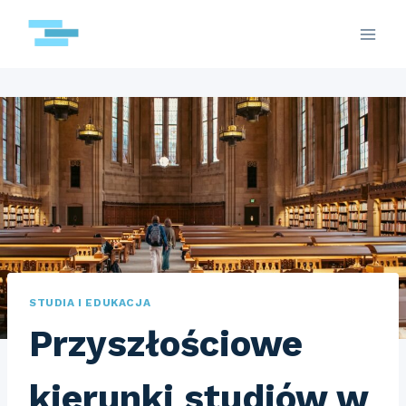
Przejdź
do
treści
STUDIA I EDUKACJA
Przyszłościowe
kierunki studiów w